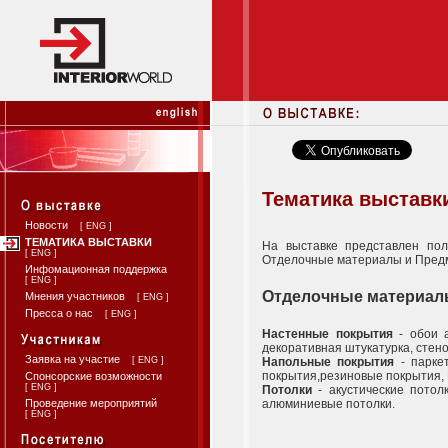
Тематика выставк
Новости
[
ENG
]
ТЕМАТИКА ВЫСТАВКИ
На выставке представлен пол
[
ENG
]
Отделочные материалы и Пред
Инфомационная поддержка
[
ENG
]
Отделочные материа
Мнения участников
[
ENG
]
Пресса о нас
[
ENG
]
Настенные покрытия
- обои а
декоративная штукатурка, стено
Заявка на участие
[
ENG
]
Напольные покрытия
- паркет
покрытия,резиновые покрытия, 
Спонсорские возможности
[
ENG
]
Потолки
- акустические потол
Проведение мероприятий
алюминиевые потолки.
[
ENG
]