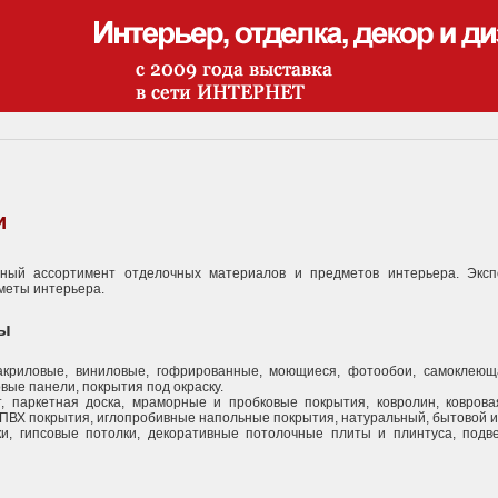
и
ный ассортимент отделочных материалов и предметов интерьера. Эксп
меты интерьера.
лы
криловые, виниловые, гофрированные, моющиеся, фотообои, самоклеюща
вые панели, покрытия под окраску.
, паркетная доска, мраморные и пробковые покрытия, ковролин, коврова
ПВХ покрытия, иглопробивные напольные покрытия, натуральный, бытовой и
ки, гипсовые потолки, декоративные потолочные плиты и плинтуса, подв