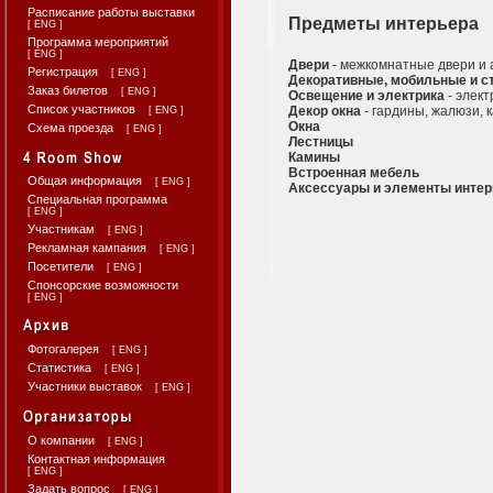
Расписание работы выставки
Предметы интерьера
[
ENG
]
Программа мероприятий
[
ENG
]
Двери
- межкомнатные двери и а
Регистрация
[
ENG
]
Декоративные, мобильные и с
Заказ билетов
[
ENG
]
Освещение и электрика
- элект
Список участников
Декор окна
- гардины, жалюзи, 
[
ENG
]
Окна
Схема проезда
[
ENG
]
Лестницы
Камины
Встроенная мебель
Общая информация
[
ENG
]
Аксессуары и элементы интер
Специальная программа
[
ENG
]
Участникам
[
ENG
]
Рекламная кампания
[
ENG
]
Посетители
[
ENG
]
Спонсорские возможности
[
ENG
]
Фотогалерея
[
ENG
]
Статистика
[
ENG
]
Участники выставок
[
ENG
]
О компании
[
ENG
]
Контактная информация
[
ENG
]
Задать вопрос
[
ENG
]