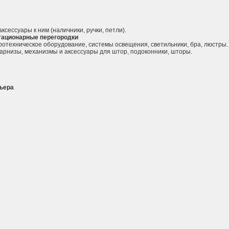
ксессуары к ним (наличники, ручки, петли).
тационарные перегородки
ротехническое оборудование, системы освещения, светильники, бра, люстры.
карнизы, механизмы и аксессуары для штор, подоконники, шторы.
ьера